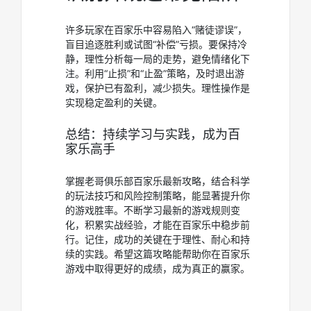
许多玩家在百家乐中容易陷入“赌徒谬误”，
盲目追逐胜利或试图“补偿”亏损。要保持冷
静，理性分析每一局的走势，避免情绪化下
注。利用“止损”和“止盈”策略，及时退出游
戏，保护已有盈利，减少损失。理性操作是
实现稳定盈利的关键。
总结：持续学习与实践，成为百
家乐高手
掌握老哥俱乐部百家乐最新攻略，结合科学
的玩法技巧和风险控制策略，能显著提升你
的游戏胜率。不断学习最新的游戏规则变
化，积累实战经验，才能在百家乐中稳步前
行。记住，成功的关键在于理性、耐心和持
续的实践。希望这篇攻略能帮助你在百家乐
游戏中取得更好的成绩，成为真正的赢家。