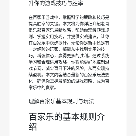
升你的游戏技巧与胜率
在百家乐游戏中，掌握科学的策略和技巧是
提高胜率的关键。本文将为你详细介绍老哥
俱乐部百家乐最新攻略，帮助你理解游戏规
则、掌握实用技巧，并提供实战建议，让你
在百家乐中稳步提升。无论你是新手还是有
一定经验的玩家，都能从中找到实用的技
巧，增强信心，赢得更多的胜利。通过系统
学习和合理运用攻略，你将能更好地控制游
戏节奏，减少盲目下注的风险，从而实现持
续盈利。本文内容结合最新的百家乐玩法变
化，确保你掌握最前沿的游戏策略，成为百
家乐中的赢家。
理解百家乐基本规则与玩法
百家乐的基本规则介
绍