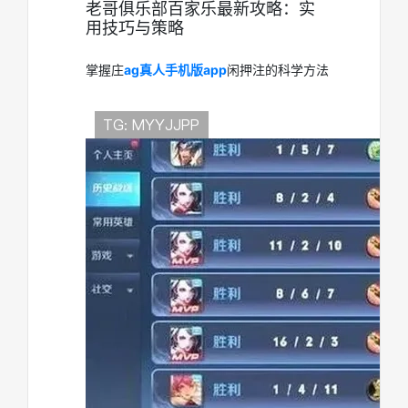
老哥俱乐部百家乐最新攻略：实
用技巧与策略
掌握庄
ag真人手机版app
闲押注的科学方法