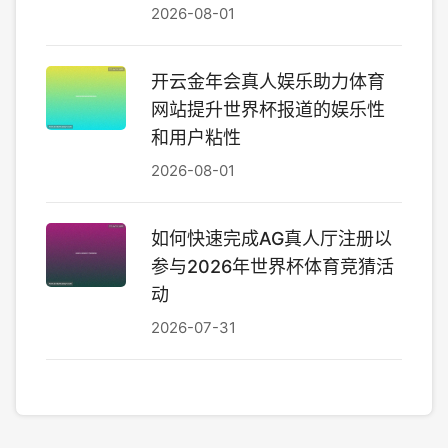
2026-08-01
开云金年会真人娱乐助力体育
网站提升世界杯报道的娱乐性
和用户粘性
2026-08-01
如何快速完成AG真人厅注册以
参与2026年世界杯体育竞猜活
动
2026-07-31