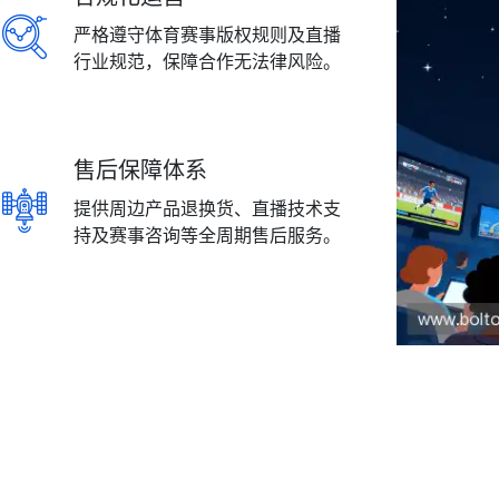
严格遵守体育赛事版权规则及直播
行业规范，保障合作无法律风险。
售后保障体系
提供周边产品退换货、直播技术支
持及赛事咨询等全周期售后服务。