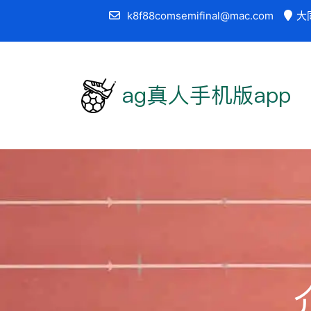
k8f88comsemifinal@mac.com
大