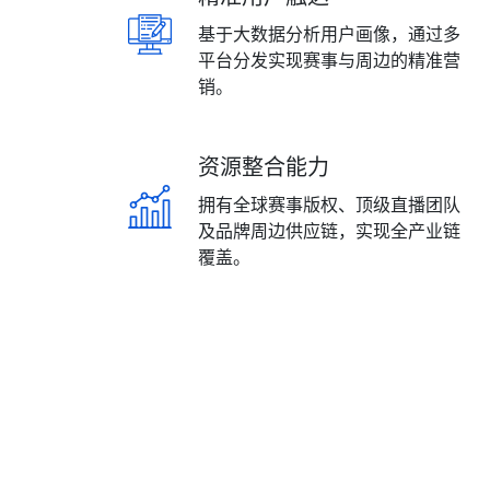
基于大数据分析用户画像，通过多
平台分发实现赛事与周边的精准营
销。
资源整合能力
拥有全球赛事版权、顶级直播团队
及品牌周边供应链，实现全产业链
覆盖。