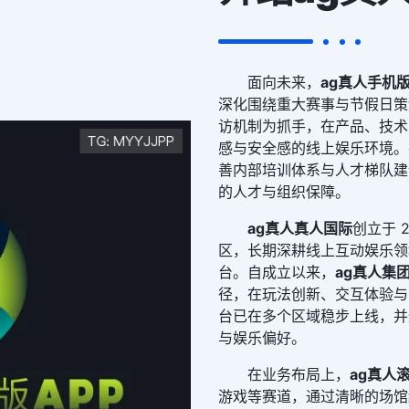
面向未来，
ag真人手机版
深化围绕重大赛事与节假日策
访机制为抓手，在产品、技术
感与安全感的线上娱乐环境。
善内部培训体系与人才梯队建
的人才与组织保障。
ag真人真人国际
创立于 
区，长期深耕线上互动娱乐领
台。自成立以来，
ag真人集
径，在玩法创新、交互体验与
台已在多个区域稳步上线，并
与娱乐偏好。
在业务布局上，
ag真人
游戏等赛道，通过清晰的场馆