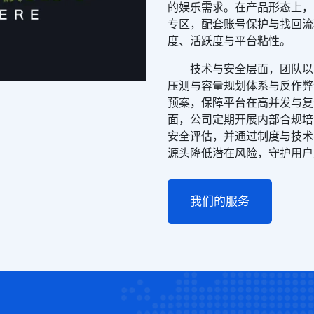
的娱乐需求。在产品形态上，
专区，配套账号保护与找回流
度、活跃度与平台粘性。
技术与安全层面，团队以
压测与容量规划体系与反作弊
预案，保障平台在高并发与复
面，公司定期开展内部合规培
安全评估，并通过制度与技术
源头降低潜在风险，守护用户
我们的服务