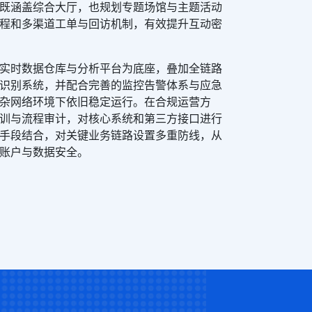
既涵盖综合大厅，也规划专题场馆与主题活动
程和多渠道工单与回访机制，有效提升互动密
实时数据仓库与分析平台为底座，叠加全链路
识别系统，并配合完善的监控告警体系与应急
杂网络环境下依旧稳定运行。在合规运营方
训与流程审计，对核心系统和第三方接口进行
手段结合，对关键业务链路设置多重防线，从
账户与数据安全。