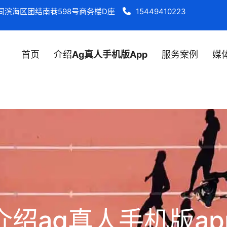
同滨海区团结南巷598号商务楼D座
15449410223
首页
介绍
Ag真人手机版app
服务案例
媒
介绍ag真人手机版ap