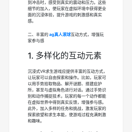
到冲击时，感受到真实的震动和压力。这些
细节的加入，使玩家在虚拟环境中获得更全
面的沉浸体验，提升游戏的刺激感和真实
感。
二、丰富的
ag真人滚球
互动方式，增强玩
家参与感
1. 多样化的互动元素
沉浸式VR求生游戏应提供丰富的互动方式，
让玩家可以自由探索和操作。比如，玩家可
以用手势拾取物品、解开谜题、搭建庇护
所，甚至与虚拟角色进行对话。通过手势识
别和动作捕捉技术，玩家的每一个动作都能
在虚拟世界中得到真实反馈，增强参与感。
此外，加入多样的任务和挑战，激发玩家的
探索欲望和求生本能，使游戏过程充满刺激
和趣味。