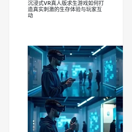
沉浸式VR真人版求生游戏如何打
造真实刺激的生存体验与玩家互
动