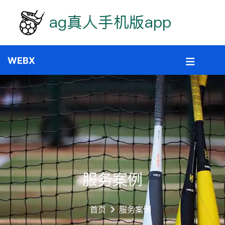
服务案例
首页
服务案例