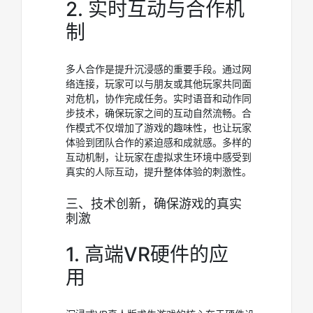
2. 实时互动与合作机
制
多人合作是提升沉浸感的重要手段。通过网
络连接，玩家可以与朋友或其他玩家共同面
对危机，协作完成任务。实时语音和动作同
步技术，确保玩家之间的互动自然流畅。合
作模式不仅增加了游戏的趣味性，也让玩家
体验到团队合作的紧迫感和成就感。多样的
互动机制，让玩家在虚拟求生环境中感受到
真实的人际互动，提升整体体验的刺激性。
三、技术创新，确保游戏的真实
刺激
1. 高端VR硬件的应
用