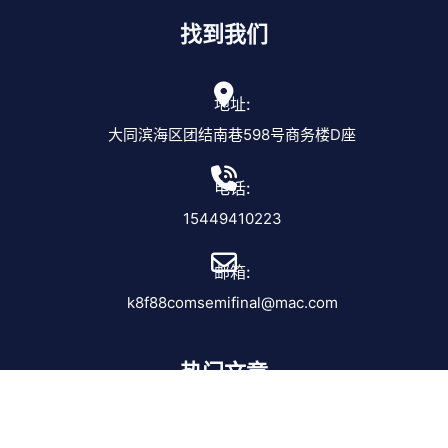
找到我们
地址:
大同滨海区团结南巷598号商务楼D座
电话:
15449410223
邮箱:
k8f88comsemifinal@mac.com
热门文章
结合世界杯赛事分析百家乐庄闲概率，为体
育博彩爱好者提供实用建议