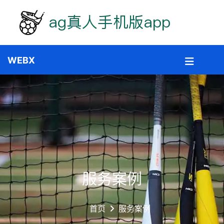
服务案例
首页
服务案例