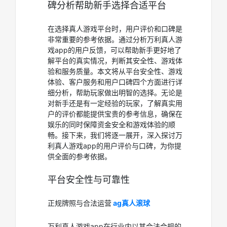
碑分析帮助新手选择合适平台
在选择真人游戏平台时，用户评价和口碑是
非常重要的参考依据。通过分析万利真人游
戏app的用户反馈，可以帮助新手更好地了
解平台的真实情况，判断其安全性、游戏体
验和服务质量。本文将从平台安全性、游戏
体验、客户服务和用户口碑四个方面进行详
细分析，帮助玩家做出明智的选择。无论是
对新手还是有一定经验的玩家，了解真实用
户的评价都能提供宝贵的参考信息，确保在
娱乐的同时保障资金安全和游戏体验的顺
畅。接下来，我们将逐一展开，深入探讨万
利真人游戏app的用户评价与口碑，为你提
供全面的参考依据。
平台安全性与可靠性
正规牌照与合法运营
ag真人滚球
万利真人游戏app在行业内以其合法合规的