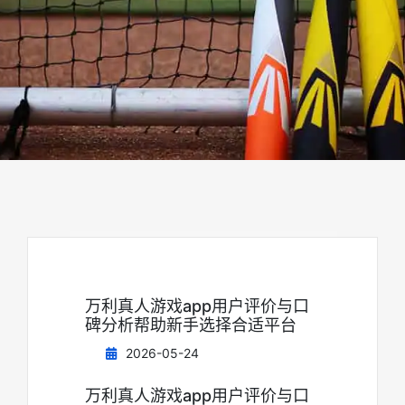
万利真人游戏app用户评价与口
碑分析帮助新手选择合适平台
2026-05-24
万利真人游戏app用户评价与口